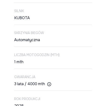
SILNIK
KUBOTA
SKRZYNIA BIEGÓW
Automatyczna
LICZBA MOTOGODZIN (MTH)
1 mth
GWARANCJA
3 lata / 4000 mth
ROK PRODUKCJI
2025