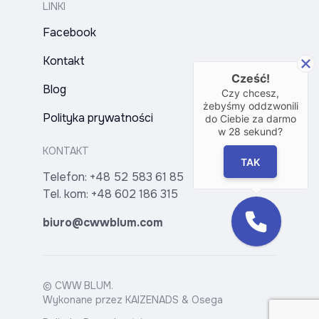
LINKI
Facebook
Kontakt
Cześć!
Blog
Czy chcesz,
żebyśmy oddzwonili
Polityka prywatności
do Ciebie za darmo
w
28
sekund?
KONTAKT
TAK
Telefon:
+48 52 583 61 85
Tel. kom:
+48 602 186 315
biuro@cwwblum.com
© CWW BLUM.
Wykonane przez
KAIZENADS
&
Osega