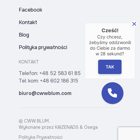
Facebook
Kontakt
Cześć!
Blog
Czy chcesz,
żebyśmy oddzwonili
Polityka prywatności
do Ciebie za darmo
w
28
sekund?
KONTAKT
TAK
Telefon:
+48 52 583 61 85
Tel. kom:
+48 602 186 315
biuro@cwwblum.com
© CWW BLUM.
Wykonane przez
KAIZENADS
&
Osega
Polityka Prywatności