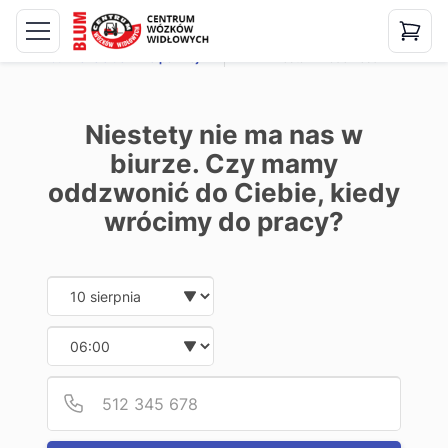
Możliwości kontaktu
Zadzwońcie do mnie później
Zostaw wiadomość
Niestety nie ma nas w
biurze. Czy mamy
oddzwonić do Ciebie, kiedy
wrócimy do pracy?
Budowa wózka widłowego
Date and time slection for sch
Wybierz datę
28.05.2018
Wybierz godzinę
Podaj
Numer